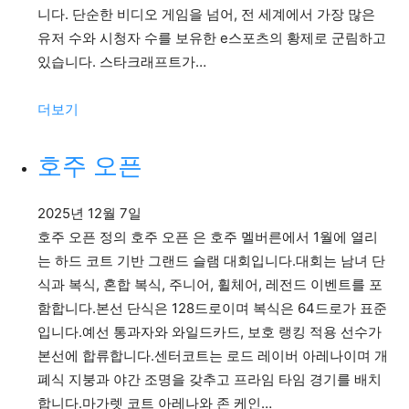
니다. 단순한 비디오 게임을 넘어, 전 세계에서 가장 많은
유저 수와 시청자 수를 보유한 e스포츠의 황제로 군림하고
있습니다. 스타크래프트가…
:
더보기
리
그
호주 오픈
오
브
2025년 12월 7일
레
호주 오픈 정의 호주 오픈 은 호주 멜버른에서 1월에 열리
전
는 하드 코트 기반 그랜드 슬램 대회입니다.대회는 남녀 단
드
식과 복식, 혼합 복식, 주니어, 휠체어, 레전드 이벤트를 포
함합니다.본선 단식은 128드로이며 복식은 64드로가 표준
입니다.예선 통과자와 와일드카드, 보호 랭킹 적용 선수가
본선에 합류합니다.센터코트는 로드 레이버 아레나이며 개
폐식 지붕과 야간 조명을 갖추고 프라임 타임 경기를 배치
합니다.마가렛 코트 아레나와 존 케인…