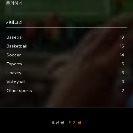
문의하기
카테고리
Baseball
19
Basketball
16
Soccer
14
Esports
6
Hockey
5
Volleyball
3
Other sports
2
최신 글
인기 글