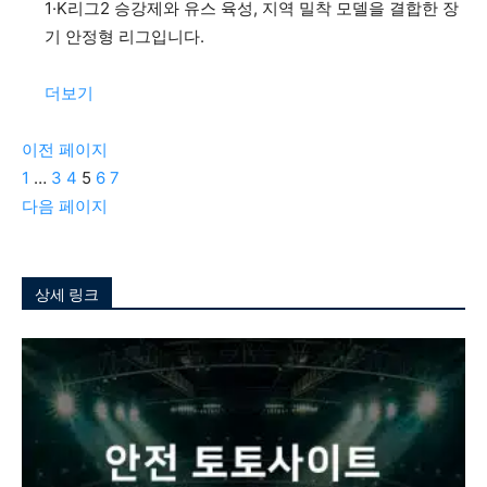
1·K리그2 승강제와 유스 육성, 지역 밀착 모델을 결합한 장
기 안정형 리그입니다.
:
더보기
K
리
이전 페이지
그
1
…
3
4
5
6
7
다음 페이지
상세 링크