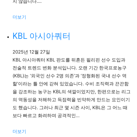
지 않습니다.…
:
더보기
KBL
샐
KBL 아시아쿼터
러
리
2025년 12월 27일
캡
KBL 아시아쿼터 KBL 판도를 뒤흔든 필리핀 선수 도입과
전술적 트렌드 변화 분석입니다. 오랜 기간 한국프로농구
(KBL)는 ‘외국인 선수 2명 의존’과 ‘정형화된 국내 선수 역
할’이라는 틀 안에 갇혀 있었습니다. 수비 조직력과 끈끈함
을 강조하는 농구는 KBL의 색깔이었지만, 한편으로는 리그
의 역동성을 저해하고 득점력을 빈약하게 만드는 요인이기
도 했습니다. 그러나 최근 몇 시즌 사이, KBL은 그 어느 때
보다 빠르고 화려하며 공격적인…
:
더보기