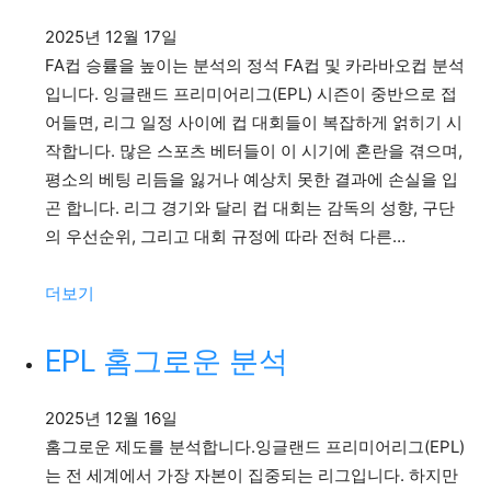
칙
2025년 12월 17일
차
FA컵 승률을 높이는 분석의 정석 FA컵 및 카라바오컵 분석
이
입니다. 잉글랜드 프리미어리그(EPL) 시즌이 중반으로 접
어들면, 리그 일정 사이에 컵 대회들이 복잡하게 얽히기 시
작합니다. 많은 스포츠 베터들이 이 시기에 혼란을 겪으며,
평소의 베팅 리듬을 잃거나 예상치 못한 결과에 손실을 입
곤 합니다. 리그 경기와 달리 컵 대회는 감독의 성향, 구단
의 우선순위, 그리고 대회 규정에 따라 전혀 다른…
:
더보기
EPL
FA
EPL 홈그로운 분석
컵
과
2025년 12월 16일
카
홈그로운 제도를 분석합니다.잉글랜드 프리미어리그(EPL)
라
는 전 세계에서 가장 자본이 집중되는 리그입니다. 하지만