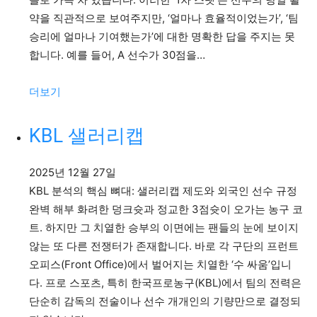
약을 직관적으로 보여주지만, ‘얼마나 효율적이었는가’, ‘팀
승리에 얼마나 기여했는가’에 대한 명확한 답을 주지는 못
합니다. 예를 들어, A 선수가 30점을…
:
더보기
NBA
2
KBL 샐러리캡
차
스
2025년 12월 27일
텟
KBL 분석의 핵심 뼈대: 샐러리캡 제도와 외국인 선수 규정
완벽 해부 화려한 덩크슛과 정교한 3점슛이 오가는 농구 코
트. 하지만 그 치열한 승부의 이면에는 팬들의 눈에 보이지
않는 또 다른 전쟁터가 존재합니다. 바로 각 구단의 프런트
오피스(Front Office)에서 벌어지는 치열한 ‘수 싸움’입니
다. 프로 스포츠, 특히 한국프로농구(KBL)에서 팀의 전력은
단순히 감독의 전술이나 선수 개개인의 기량만으로 결정되