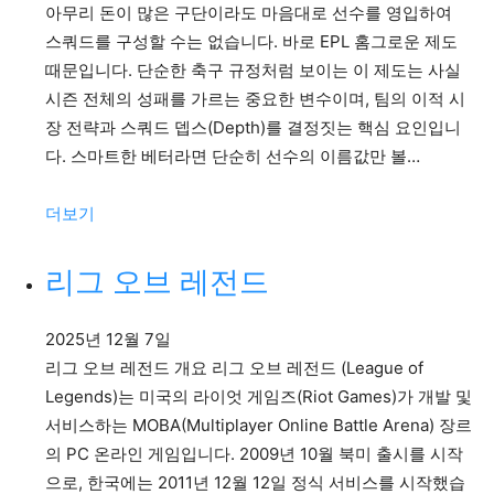
바
아무리 돈이 많은 구단이라도 마음대로 선수를 영입하여
오
스쿼드를 구성할 수는 없습니다. 바로 EPL 홈그로운 제도
컵
때문입니다. 단순한 축구 규정처럼 보이는 이 제도는 사실
의
시즌 전체의 성패를 가르는 중요한 변수이며, 팀의 이적 시
결
장 전략과 스쿼드 뎁스(Depth)를 결정짓는 핵심 요인입니
정
다. 스마트한 베터라면 단순히 선수의 이름값만 볼…
적
차
:
더보기
이
EPL
홈
리그 오브 레전드
그
로
2025년 12월 7일
운
리그 오브 레전드 개요 리그 오브 레전드 (League of
분
Legends)는 미국의 라이엇 게임즈(Riot Games)가 개발 및
석
서비스하는 MOBA(Multiplayer Online Battle Arena) 장르
의 PC 온라인 게임입니다. 2009년 10월 북미 출시를 시작
으로, 한국에는 2011년 12월 12일 정식 서비스를 시작했습