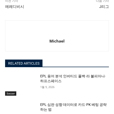
이전 기사
다음 기사
에레디비시
J리그
Michael
RELATED ARTICLES
EPL 용어 분석 인버티드 풀백·라 볼피아나·
하프스페이스
1월 9, 2026
Soccer
EPL 심판 성향 데이터로 카드·PK 베팅 공략
하는 법